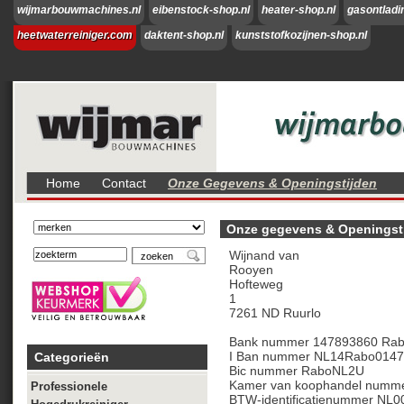
wijmarbouwmachines.nl
eibenstock-shop.nl
heater-shop.nl
gasontladi
heetwaterreiniger.com
daktent-shop.nl
kunststofkozijnen-shop.nl
Home
Contact
Onze Gegevens & Openingstijden
Onze gegevens & Openingst
Wijnand van
Ro
Hofteweg
7261 
Bank nummer 147893860 Ra
I Ban nummer NL14Rabo014
Categorieën
Bic nummer RaboNL2U
Kamer van koophandel numm
Professionele
BTW-identificatienummer NL