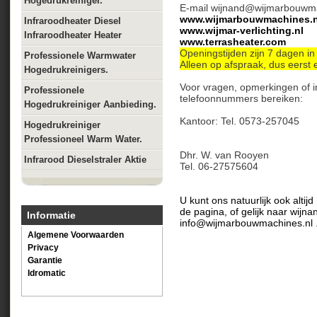
Hogedrukreiniger.
E-mail wijnand@wijmarbouwma
www.wijmarbouwmachines.n
Infraroodheater Diesel
www.wijmar-verlichting.nl
Infraroodheater Heater
www.terrasheater.com
Openingstijden zijn 7 dagen i
Professionele Warmwater
Alleen op afspraak, dus eerst 
Hogedrukreinigers.
Voor vragen, opmerkingen of i
Professionele
telefoonnummers bereiken:
Hogedrukreiniger Aanbieding.
Kantoor: Tel. 0573-257045
Hogedrukreiniger
Professioneel Warm Water.
Dhr. W. van Rooyen
Infrarood Dieselstraler Aktie
Tel. 06-27575604
U kunt ons natuurlijk ook altij
de pagina, of gelijk naar wij
Informatie
info@wijmarbouwmachines.nl 
Algemene Voorwaarden
Privacy
Garantie
Idromatic