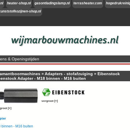
nl
heater-shop.nl
gasontladingslamp.nl
terrasheater.com
hogedrukreini
kunststofkozijnen-shop.nl
ns & Openingstijden
iamantboormachines
»
Adapters - stofafzuiging
»
Eibenstock
benstock Adapter - M18 binnen - M16 buiten
vergroot [+]
groot [+]
pter
 binnen - M16 buiten