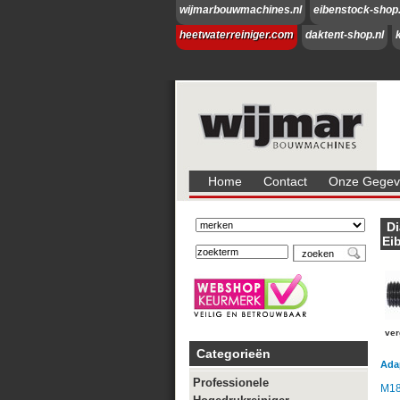
wijmarbouwmachines.nl
eibenstock-shop.
heetwaterreiniger.com
daktent-shop.nl
Home
Contact
Onze Gegeve
D
Ei
ver
Categorieën
Ada
Professionele
M18