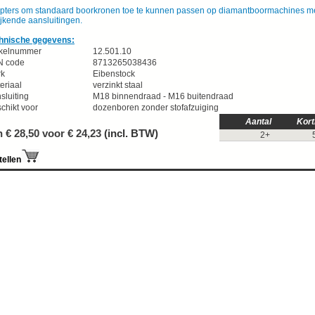
pters om standaard boorkronen toe te kunnen passen op diamantboormachines m
ijkende aansluitingen.
hnische gegevens:
ikelnummer
12.501.10
N code
8713265038436
rk
Eibenstock
eriaal
verzinkt staal
sluiting
M18 binnendraad - M16 buitendraad
chikt voor
dozenboren zonder stofafzuiging
Aantal
Kort
 € 28,50 voor €
24,23
(incl. BTW)
2+
tellen