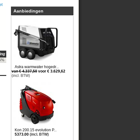
et
Aanbiedingen
ing
5%
Astra warmwater hogedr...
van € 4.337,50
voor € 3.629,62
(incl. BTW)
Kon 200.15 evolution P...
5373.00
(incl. BTW)