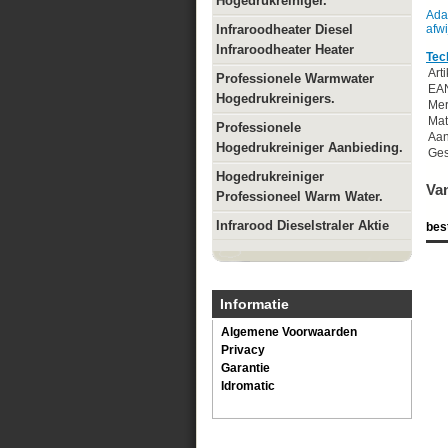
Hogedrukreiniger.
Ada
Infraroodheater Diesel
afw
Infraroodheater Heater
Tec
Art
Professionele Warmwater
EA
Hogedrukreinigers.
Me
Mat
Professionele
Aan
Hogedrukreiniger Aanbieding.
Ges
Hogedrukreiniger
Van
Professioneel Warm Water.
Infrarood Dieselstraler Aktie
bes
Informatie
Algemene Voorwaarden
Privacy
Garantie
Idromatic