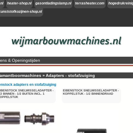
nl
heater-shop.nl
gasontladingslamp.nl
terrasheater.com
hogedrukreini
kunststofkozijnen-shop.nl
ns & Openingstijden
iamantboormachines
»
Adapters - stofafzuiging
enstock adapters en stofafzuiging
IBENSTOCK SNELWISSELADAPTER -
EIBENSTOCK SNELWISSELADAPTER -
/2 BINNEN - 1/2 BUITEN INCL. 1
KOPPELSTUK - 1/2 BINNENDRAAD
OPPELSTUK