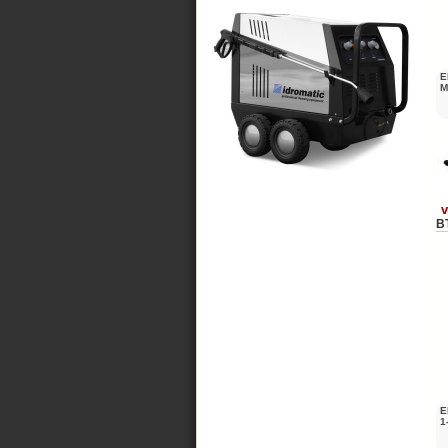
E
M
v
B
E
1