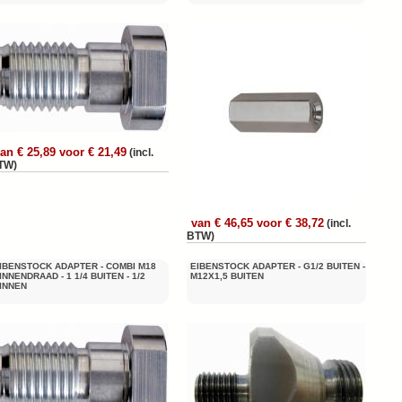
an € 25,89 voor € 21,49
(incl.
TW)
van € 46,65 voor € 38,72
(incl.
BTW)
IBENSTOCK ADAPTER - COMBI M18
EIBENSTOCK ADAPTER - G1/2 BUITEN -
INNENDRAAD - 1 1/4 BUITEN - 1/2
M12X1,5 BUITEN
INNEN