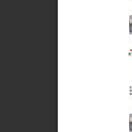
v
B
E
B
B