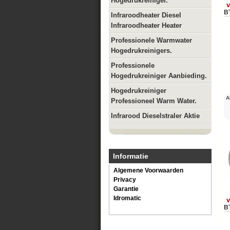
Hogedrukreiniger.
v
B
Infraroodheater Diesel
Infraroodheater Heater
Professionele Warmwater
Hogedrukreinigers.
Professionele
Hogedrukreiniger Aanbieding.
Hogedrukreiniger
A
Professioneel Warm Water.
Infrarood Dieselstraler Aktie
Informatie
Algemene Voorwaarden
Privacy
Garantie
Idromatic
v
B