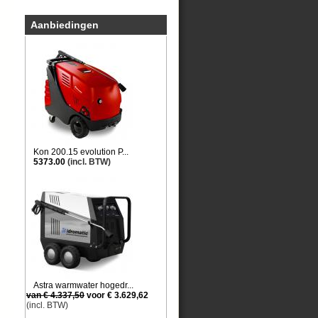
Aanbiedingen
Kon 200.15 evolution P...
5373.00
(incl. BTW)
Astra warmwater hogedr...
van € 4.337,50
voor € 3.629,62
(incl. BTW)