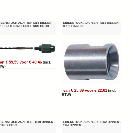
IBENSTOCK ADAPTER M18 BINNEN -
EIBENSTOCK ADAPTER - M18 BINNEN -
16 BUITEN INCLUSIEF SDS BOOR
R 1/2 BINNEN
an € 59,59 voor € 49,46
(incl.
TW)
van € 25,89 voor € 22,01
(incl.
BTW)
IBENSTOCK ADAPTER - M18 BINNEN -
EIBENSTOCK ADAPTER - R1/2 BINNEN -
-1/4 BUITEN
11/4 BINNEN