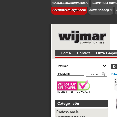
wijmarbouwmachines.nl
eibenstock-shop.
heetwaterreiniger.com
daktent-shop.nl
Home
Contact
Onze Gegeve
D
Eib
E
1
K
Categorieën
Professionele