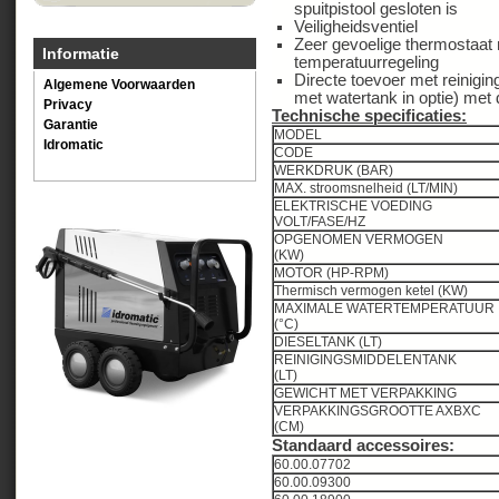
spuitpistool gesloten is
Veiligheidsventiel
Zeer gevoelige thermostaat 
Informatie
temperatuurregeling
Directe toevoer met reinigi
Algemene Voorwaarden
met watertank in optie) me
Privacy
Technische specificaties:
Garantie
MODEL
Idromatic
CODE
WERKDRUK (BAR
MAX. stroomsnelheid (L
ELEKTRISCHE VOEDING
VOLT/FASE/HZ
OPGENOMEN VERMOGEN
(KW)
MOTOR (HP-RPM)
Thermisch vermogen ketel (KW)
MAXIMALE WATERTEMPERATUUR
(°C)
DIESELTANK (LT)
REINIGINGSMIDDELENTANK
(LT)
GEWICHT MET VERPAKKING
VERPAKKINGSGROOTTE AXBXC
(CM)
Standaard accessoires:
60.00.07702
60.00.09300