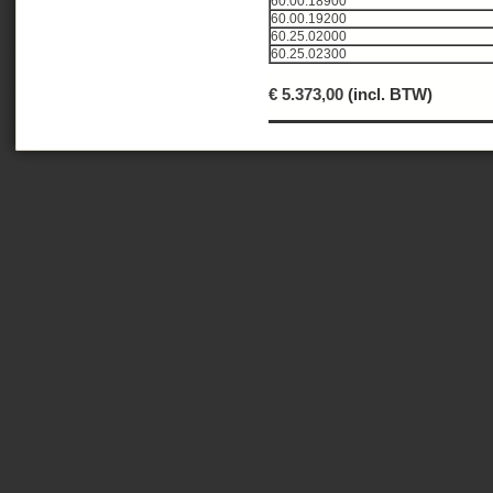
60.00.18900
60.00.19200
60.25.02000
60.25.02300
€
5.373,00
(incl. BTW)