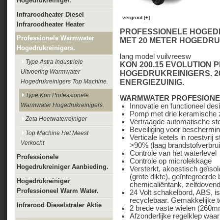
Hogedrukreiniger.
Infraroodheater Diesel
vergroot [+]
Infraroodheater Heater
PROFESSIONELE HOGEDR
Professionele Warmwater
MET 20 METER HOGEDRU
Hogedrukreinigers.
lang model vuilvreesw
Type Astra Industriele
KON 200.15 EVOLUTION
Uitvoering Warmwater
HOGEDRUKREINIGERS. 20
Hogedrukreinigers Top Machine.
ENERGIEZUINIG.
Type Kon Professionele
WARMWATER PROFESIONE
Warmwater Hogedrukreinigers.
Innovatie en functioneel des
Pomp met drie keramische 
Zeta Heetwaterreiniger
Vertraagde automatische st
Beveiliging voor beschermi
Top Machine Het Meest
Verticale ketels in roestvri
Verkocht
>90% (laag brandstofverbrui
Controle van het waterlevel
Professionele
Controle op microlekkage
Hogedrukreiniger Aanbieding.
Versterkt, akoestisch geïso
(grote dikte), geïntegreerde
Hogedrukreiniger
chemicaliëntank, zelfdoven
Professioneel Warm Water.
24 Volt schakelbord, ABS, i
recyclebaar. Gemakkelijke 
Infrarood Dieselstraler Aktie
2 brede vaste wielen (260
Afzonderlijke regelklep waa