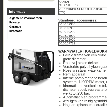
AANTAL
GEBRUIKER
VERPAKKINGSGROOTTE AXBXC
Informatie
(CM)
Algemene Voorwaarden
Standaard accessoires:
Privacy
60.00.09300
Garantie
60.00.18900
Idromatic
60.00.19200
60.25.01900
60.25.02000
60.00.07722
WARMWATER HOGEDRUKR
Gelakt frame van een dikke 
grote diameter
Roestvrij stalen deksel
Versterkte polyethyleen gaso
Roestvrij stalen waterkamer
Rem apparaat
Interne pomp met drie kera
systeem, 1400RPM motor, on
Idromatische verticale kete
diameter spoel, vuurvaste b
werkt tot 250 bar.
Automatisch en programmee
Afzuigen van reinigingsmidd
Hogedrukpistool met draaik