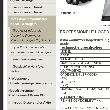
Hogedrukreiniger.
Infraroodheater Diesel
Infraroodheater Heater
vergroot [+]
Professionele Warmwater
Hogedrukreinigers.
vergroot
Type Astra Industriele
PROFESSIONELE HOGED
Uitvoering Warmwater
Astra warmwater hogedrukreinige
Hogedrukreinigers Top Machine.
graden.
Technische Specificaties
Type Kon Professionele
MODEL
Warmwater Hogedrukreinigers.
CODE
Zeta Heetwaterreiniger
WERKDRUK (BAR
MAX. stroomsnelheid (L
Top Machine Het Meest
ELEKTRISCHE VOEDING
VOLT/FASE/HZ
Verkocht
OPGENOMEN VERMOGEN
(KW)
Professionele
MOTOR (PK-
Hogedrukreiniger Aanbieding.
RPM)
MAXIMALE WATERTEMPERATUUR
Hogedrukreiniger
(°C)
Professioneel Warm Water.
DIESELTANK (LT)
REINIGINGSMIDDELENTANK
Infrarood Dieselstraler Aktie
(LT)
GEWICHT MET VERPAKKIN